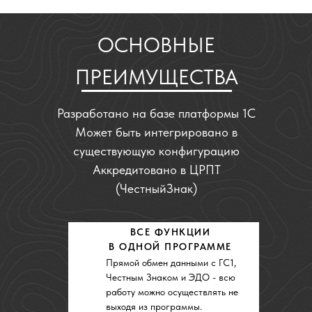
Может быть интегрировано в
существующую конфигурацию
Аккредитовано в ЦРПТ
(ЧестныйЗнак)
ВСЕ ФУНКЦИИ
В ОДНОЙ ПРОГРАММЕ
Прямой обмен данными с ГС1,
Честным Знаком и ЭДО - всю
работу можно осуществлять не
выходя из программы.
ПОДДЕРЖКА
МАШИННОГО ЗРЕНИЯ
Интеграция с оборудованием
машинного зрения через
ClusterHub, по протоколу TCP/IP
в режиме реального времени.